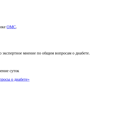
нике
ОМС
.
о экспертное мнение по общим вопросам о диабете.
чение суток
просы о диабете»