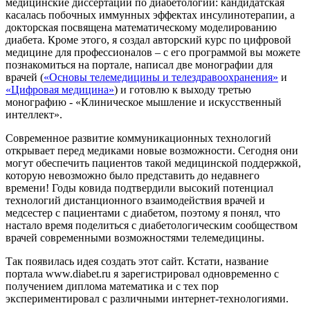
медицинские диссертации по диабетологии: кандидатская
касалась побочных иммунных эффектах инсулинотерапии, а
докторская посвящена математическому моделированию
диабета. Кроме этого, я создал авторский курс по цифровой
медицине для профессионалов – с его программой вы можете
познакомиться на портале, написал две монографии для
врачей (
«Основы телемедицины и телездравоохранения»
и
«Цифровая медицина»
) и готовлю к выходу третью
монографию - «Клиническое мышление и искусственный
интеллект».
Современное развитие коммуникационных технологий
открывает перед медиками новые возможности. Сегодня они
могут обеспечить пациентов такой медицинской поддержкой,
которую невозможно было представить до недавнего
времени! Годы ковида подтвердили высокий потенциал
технологий дистанционного взаимодействия врачей и
медсестер с пациентами с диабетом, поэтому я понял, что
настало время поделиться с диабетологическим сообществом
врачей современными возможностями телемедицины.
Так появилась идея создать этот сайт. Кстати, название
портала www.diabet.ru я зарегистрировал одновременно с
получением диплома математика и с тех пор
экспериментировал с различными интернет-технологиями.