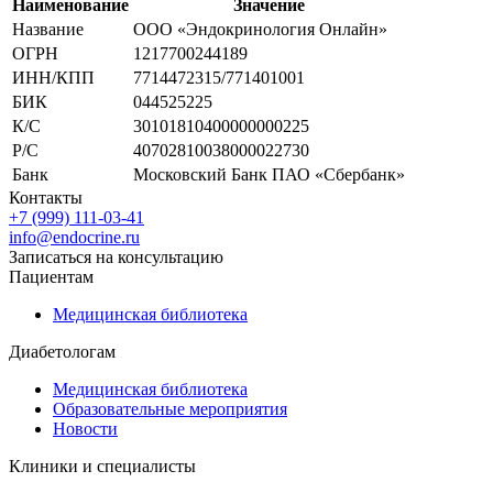
Наименование
Значение
Название
ООО «Эндокринология Онлайн»
ОГРН
1217700244189
ИНН/КПП
7714472315/771401001
БИК
044525225
К/С
30101810400000000225
Р/С
40702810038000022730
Банк
Московский Банк ПАО «Сбербанк»
Контакты
+7 (999) 111-03-41
info@endocrine.ru
Записаться на консультацию
Пациентам
Медицинская библиотека
Диабетологам
Медицинская библиотека
Образовательные мероприятия
Новости
Клиники и специалисты