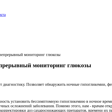
екта
- непрерывный мониторинг глюкозы
непрерывный мониторинг глюкозы
 диагностику. Позволяет обнаружить ночные гипогликемии, фе
ость установить бессимптомную гипогликемию в ночное время,
ичных осложнений заболевания. Помимо этого, нам - врачам отк
корректировки доз сахароснижающих препаратов, времени их пр